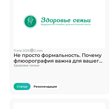
11 апр 2025
2 мин
Не просто формальность. Почему
флюорография важна для вашего
здоровья?
Здоровье семьи
Статьи
Рекомендация