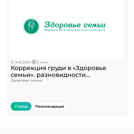
12 янв 2024
3 мин
Коррекция груди в «Здоровье
семьи». разновидности
пластических операций
Здоровье семьи
Статьи
Рекомендация