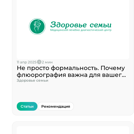
11 апр 2025
2 мин
Не просто формальность. Почему
флюорография важна для вашего
здоровья?
Здоровье семьи
Статьи
Рекомендация