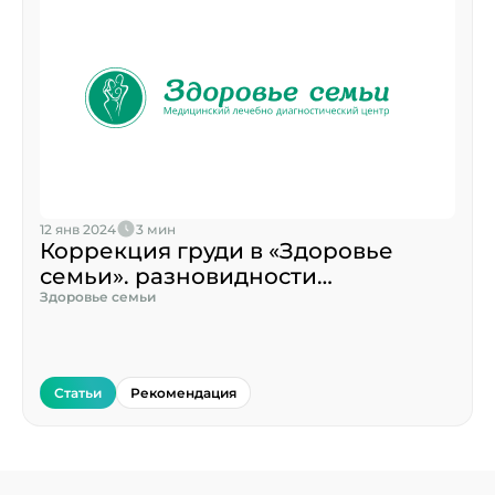
12 янв 2024
3 мин
Коррекция груди в «Здоровье
семьи». разновидности
пластических операций
Здоровье семьи
Статьи
Рекомендация