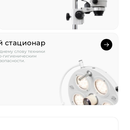
й стационар
днему слову техники
но-гигиеническим
зопасности.