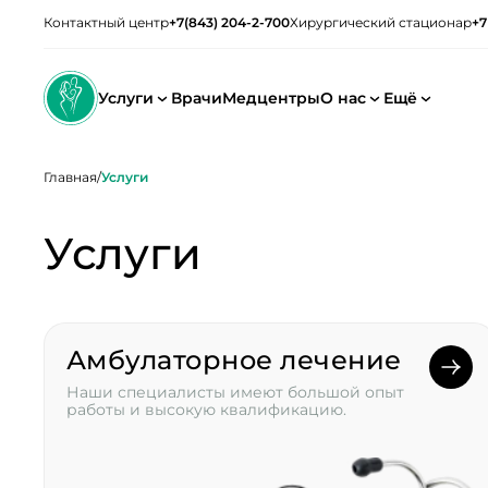
Контактный центр
+7(843) 204-2-700
Хирургический стационар
+7
Услуги
Врачи
Медцентры
О нас
Ещё
Главная
/
Услуги
Услуги
Амбулаторное лечение
Наши специалисты имеют большой опыт
работы и высокую квалификацию.