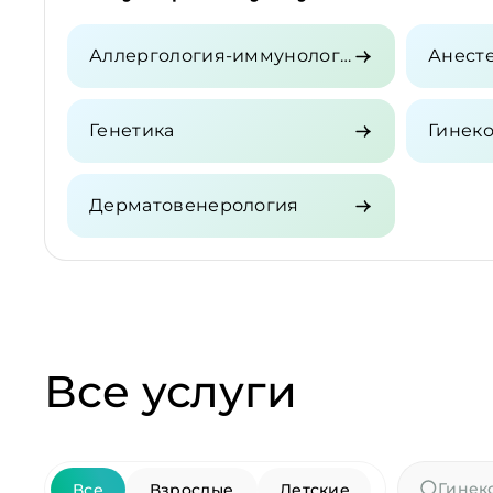
Аллергология-иммунология
Генетика
Гинек
Дерматовенерология
Все услуги
Все
Взрослые
Детские