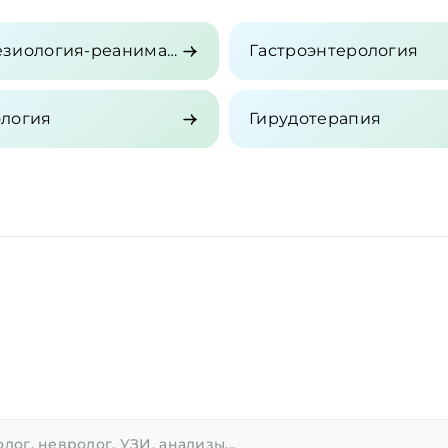
Анестезиология-реаниматология
Гастроэнтерология
ология
Гирудотерапия