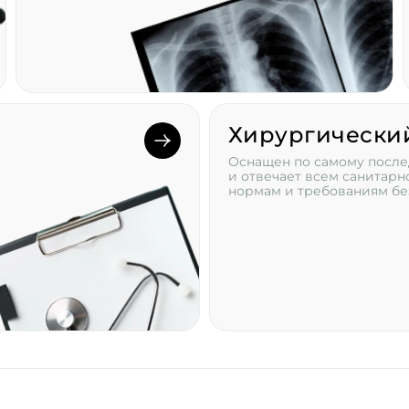
Хирургически
Оснащен по самому после
и отвечает всем санитар
нормам и требованиям бе