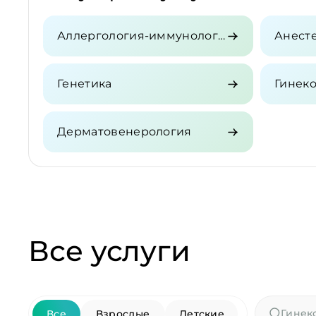
Аллергология-иммунология
Генетика
Гинек
Дерматовенерология
Все услуги
Все
Взрослые
Детские