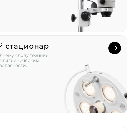
й стационар
днему слову техники
но-гигиеническим
зопасности.