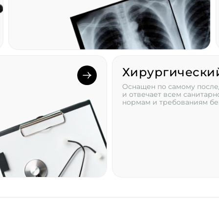
Хирургически
Оснащен по самому после
и отвечает всем санитар
нормам и требованиям бе