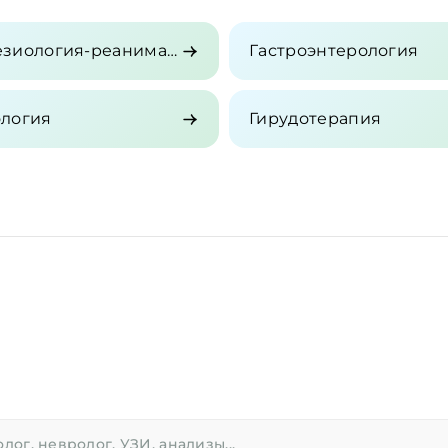
Анестезиология-реаниматология
Гастроэнтерология
ология
Гирудотерапия