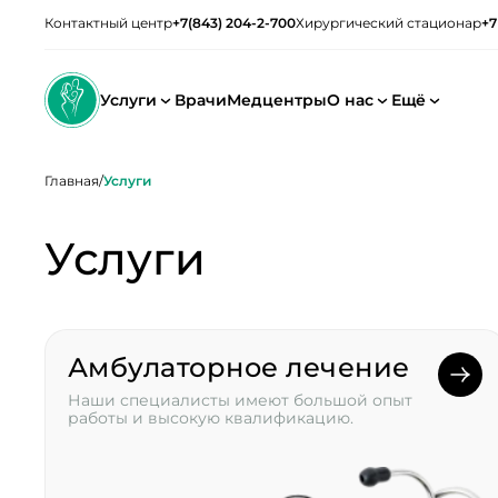
Контактный центр
+7(843) 204-2-700
Хирургический стационар
+7
Услуги
Врачи
Медцентры
О нас
Ещё
Главная
/
Услуги
Услуги
Амбулаторное лечение
Наши специалисты имеют большой опыт
работы и высокую квалификацию.