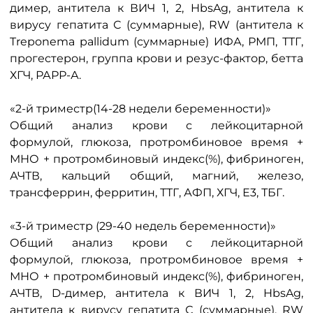
димер, антитела к ВИЧ 1, 2, HbsAg, антитела к
вирусу гепатита С (суммарные), RW (антитела к
Treponema pallidum (суммарные) ИФА, РМП, ТТГ,
прогестерон, группа крови и резус-фактор, бетта
ХГЧ, РАРР-А.
«2-й триместр(14-28 недели беременности)»
Общий анализ крови с лейкоцитарной
формулой, глюкоза, протромбиновое время +
МНО + протромбиновый индекс(%), фибриноген,
АЧТВ, кальций общий, магний, железо,
трансферрин, ферритин, ТТГ, АФП, ХГЧ, Е3, ТБГ.
«3-й триместр (29-40 недель беременности)»
Общий анализ крови с лейкоцитарной
формулой, глюкоза, протромбиновое время +
МНО + протромбиновый индекс(%), фибриноген,
АЧТВ, D-димер, антитела к ВИЧ 1, 2, HbsAg,
антитела к вирусу гепатита С (суммарные), RW