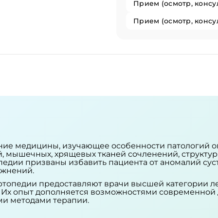
ение медицины, изучающее особенности патологий о
ей, мышечных, хрящевых тканей сочленений, структ
опедии призваны избавить пациента от аномалий сус
ожнений.
ртопедии предоставляют врачи высшей категории л
. Их опыт дополняется возможностями современной 
и методами терапии.