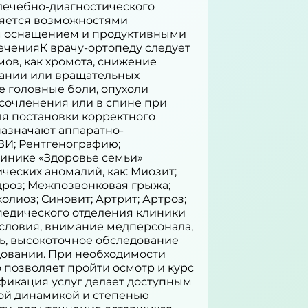
лечебно-диагностического
няется возможностями
м оснащением и продуктивными
еченияК врачу-ортопеду следует
ов, как хромота, снижение
бании или вращательных
е головные боли, опухоли
 сочленения или в спине при
ля постановки корректного
назначают аппаратно-
УЗИ; Рентгенографию;
инике «Здоровье семьи»
ческих аномалий, как: Миозит;
ндроз; Межпозвонковая грыжа;
олиоз; Синовит; Артрит; Артроз;
педического отделения клиники
словия, внимание медперсонала,
, высокоточное обследование
овании. При необходимости
 позволяет пройти осмотр и курс
фикация услуг делает доступным
ой динамикой и степенью