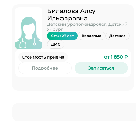
Билалова Алсу
Ильфаровна
Детский уролог-андролог, Детский
хирург
Стаж 27 лет
Взрослые
Детские
ДМС
от 1 850 ₽
Стоимость приема
Подробнее
Записаться