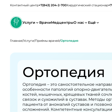
Контактный центр
+7(843) 204-2-700
Хирургический стационар
+7
Услуги
Врачи
Медцентры
О нас
Ещё
Главная
/
Услуги
/
Приёмы врачей
/
Ортопедия
Ортопедия
Ортопедия – это самостоятельное напра
особенности патологий опорно-двигатель
костей, мышечных, хрящевых тканей соч
связок и сухожилий в суставах. Методы 
пациента от аномалий суставов и позвоно
осложнений. Компетентные консультации