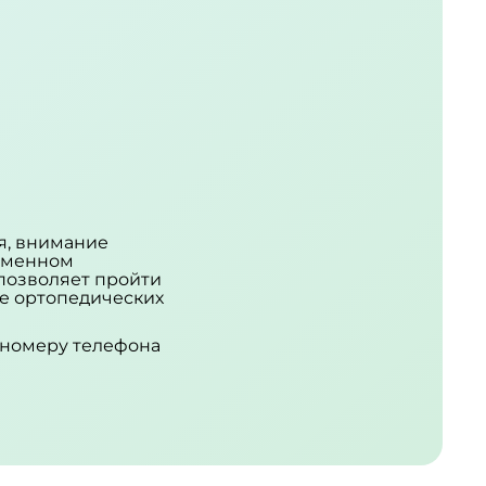
я, внимание
еменном
позволяет пройти
ие ортопедических
у номеру телефона