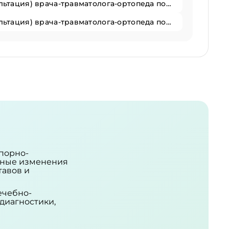
Прием (осмотр, консультация) врача-травматолога-ортопеда повторный
Прием (осмотр, консультация) врача-травматолога-ортопеда повторный
порно-
урные изменения
тавов и
ечебно-
диагностики,