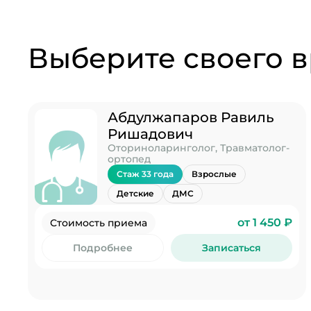
Выберите своего в
Абдулжапаров Равиль
Ришадович
Оториноларинголог, Травматолог-
ортопед
Стаж 33 года
Взрослые
Детские
ДМС
от 1 450 ₽
Стоимость приема
Подробнее
Записаться