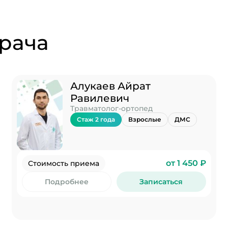
рача
Алукаев Айрат
Равилевич
Травматолог-ортопед
Стаж 2 года
Взрослые
ДМС
от 1 450 ₽
Стоимость приема
Подробнее
Записаться