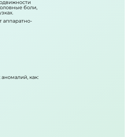
подвижности
головные боли,
зках.
т аппаратно-
аномалий, как: