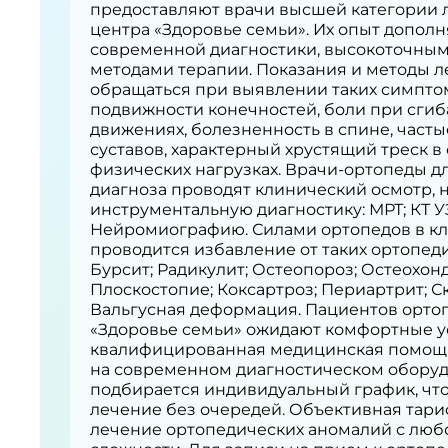
предоставляют врачи высшей категории 
центра «Здоровье семьи». Их опыт допол
современной диагностики, высокоточны
методами терапии. Показания и методы л
обращаться при выявлении таких симптом
подвижности конечностей, боли при сги
движениях, болезненность в спине, часты
суставов, характерный хрустящий треск в
физических нагрузках. Врачи-ортопеды д
диагноза проводят клинический осмотр, 
инструментальную диагностику: МРТ; КТ 
Нейромиографию. Силами ортопедов в кл
проводится избавление от таких ортопеди
Бурсит; Радикулит; Остеопороз; Остеохо
Плоскостопие; Коксартроз; Периартрит; Ск
Вальгусная деформация. Пациентов орто
«Здоровье семьи» ожидают комфортные у
квалифицированная медицинская помощь
на современном диагностическом оборуд
подбирается индивидуальный график, что
лечение без очередей. Объективная тари
лечение ортопедических аномалий с люб