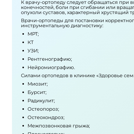
К врачу-ортопеду следует обращаться при 
конечностей, боли при сгибании или вращат
опухоли суставов, характерный хрустящий т
Врачи-ортопеды для постановки корректног
инструментальную диагностику:
МРТ;
КТ
УЗИ;
Рентгенографию;
Нейромиографию.
Силами ортопедов в клинике «Здоровье семь
Миозит;
Бурсит;
Радикулит;
Остеопороз;
Остеохондроз;
Межпозвонковая грыжа;