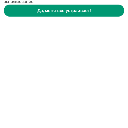
использование.
Да, меня все устраивает!
© 2007-2025 Клиника Здоровье Семьи
Записаться на прием
Онлайн-консультации
Контактный центр: