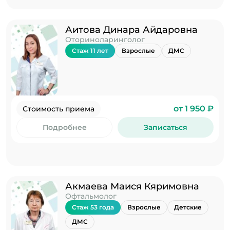
Аитова Динара Айдаровна
Оториноларинголог
Стаж 11 лет
Взрослые
ДМС
от 1 950 ₽
Стоимость приема
Подробнее
Записаться
Акмаева Маися Кяримовна
Офтальмолог
Стаж 53 года
Взрослые
Детские
ДМС