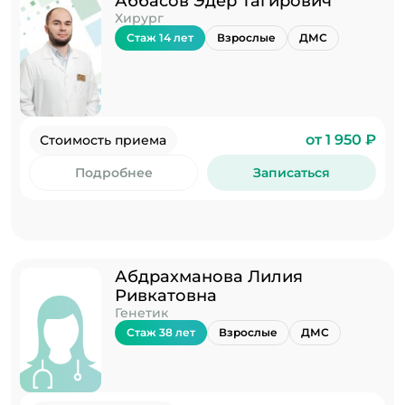
Аббасов Эдер Тагирович
Хирург
Стаж 14 лет
Взрослые
ДМС
от 1 950 ₽
Стоимость приема
Подробнее
Записаться
Абдрахманова Лилия
Ривкатовна
Генетик
Стаж 38 лет
Взрослые
ДМС