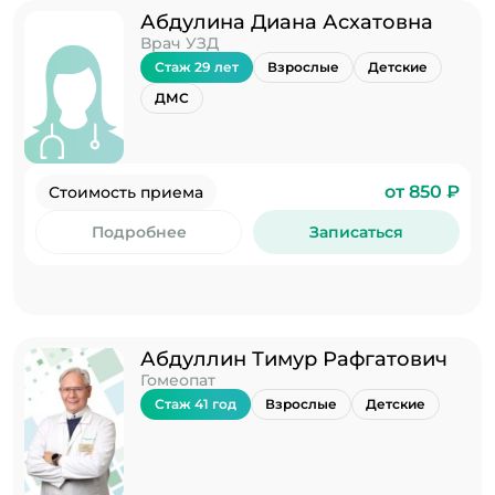
Абдулина Диана Асхатовна
Врач УЗД
Стаж 29 лет
Взрослые
Детские
ДМС
от 850 ₽
Стоимость приема
Подробнее
Записаться
Абдуллин Тимур Рафгатович
Гомеопат
Стаж 41 год
Взрослые
Детские