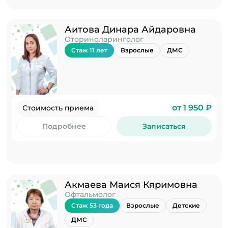
Аитова Динара Айдаровна
Оториноларинголог
Стаж 11 лет
Взрослые
ДМС
от 1 950 ₽
Стоимость приема
Подробнее
Записаться
Акмаева Маися Кяримовна
Офтальмолог
Стаж 53 года
Взрослые
Детские
ДМС