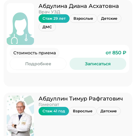
Абдулина Диана Асхатовна
Врач УЗД
Стаж 29 лет
Взрослые
Детские
ДМС
от 850 ₽
Стоимость приема
Подробнее
Записаться
Абдуллин Тимур Рафгатович
Гомеопат
Стаж 41 год
Взрослые
Детские