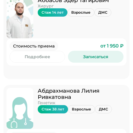
Аббасов Эдер Тагирович
Хирург
Стаж 14 лет
Взрослые
ДМС
от 1 950 ₽
Стоимость приема
Подробнее
Записаться
Абдрахманова Лилия
Ривкатовна
Генетик
Стаж 38 лет
Взрослые
ДМС