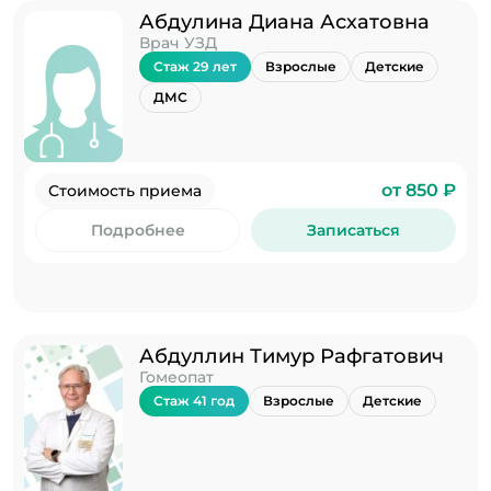
Абдулина Диана Асхатовна
Врач УЗД
Стаж 29 лет
Взрослые
Детские
ДМС
от 850 ₽
Стоимость приема
Подробнее
Записаться
Абдуллин Тимур Рафгатович
Гомеопат
Стаж 41 год
Взрослые
Детские