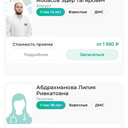
Аббасов Эдер Тагирович
Хирург
Стаж 14 лет
Взрослые
ДМС
от 1 950 ₽
Стоимость приема
Подробнее
Записаться
Абдрахманова Лилия
Ривкатовна
Генетик
Стаж 38 лет
Взрослые
ДМС