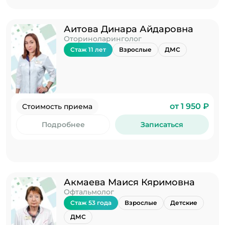
Аитова Динара Айдаровна
Оториноларинголог
Стаж 11 лет
Взрослые
ДМС
от 1 950 ₽
Стоимость приема
Подробнее
Записаться
Акмаева Маися Кяримовна
Офтальмолог
Стаж 53 года
Взрослые
Детские
ДМС