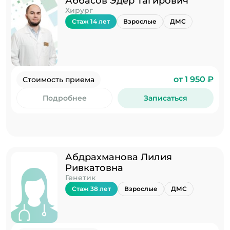
Аббасов Эдер Тагирович
Хирург
Стаж 14 лет
Взрослые
ДМС
от 1 950 ₽
Стоимость приема
Подробнее
Записаться
Абдрахманова Лилия
Ривкатовна
Генетик
Стаж 38 лет
Взрослые
ДМС