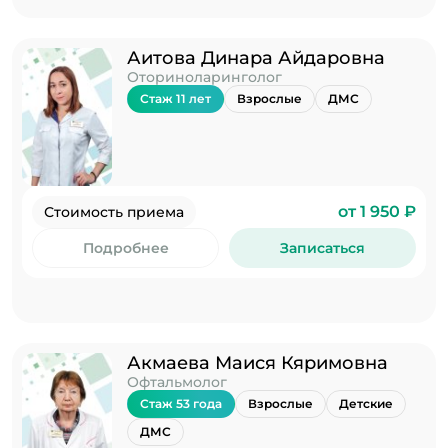
Аитова Динара Айдаровна
Оториноларинголог
Стаж 11 лет
Взрослые
ДМС
от 1 950 ₽
Стоимость приема
Подробнее
Записаться
Акмаева Маися Кяримовна
Офтальмолог
Стаж 53 года
Взрослые
Детские
ДМС