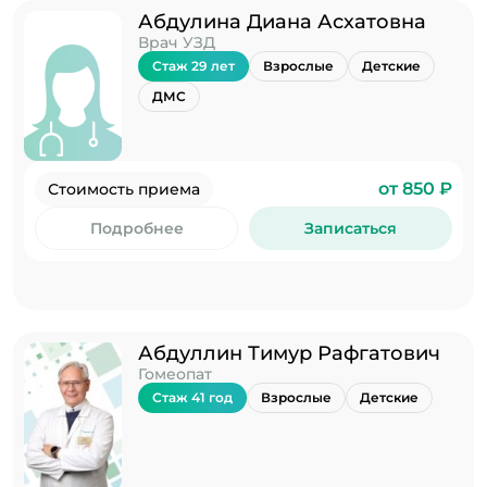
Абдулина Диана Асхатовна
Врач УЗД
Стаж 29 лет
Взрослые
Детские
ДМС
от 850 ₽
Стоимость приема
Подробнее
Записаться
Абдуллин Тимур Рафгатович
Гомеопат
Стаж 41 год
Взрослые
Детские